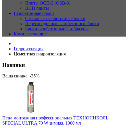
Плиты ОСП-3 (OSB-3)
ЦСП плиты
Газобетонные блоки
Стеновые газобетонные блоки
Перегородочные газобетонные блоки
Блоки газобетонные U-образные
Комплектующие
Гидроизоляция
Цементная гидроизоляция
Новинки
Ваша скидка: -35%
Пена монтажная профессиональная ТЕХНОНИКОЛЬ
SPECIAL ULTRA 70 W зимняя, 1000 мл