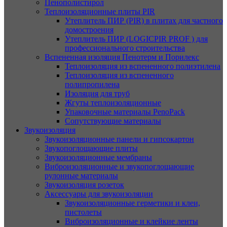
Пенополистирол
Теплоизоляционные плиты PIR
Утеплитель ПИР (PIR) в плитах для частного
домостроения
Утеплитель ПИР (LOGICPIR PROF ) для
профессионального строительства
Вспененная изоляция Пенотерм и Порилекс
Теплоизоляция из вспененного полиэтилена
Теплоизоляция из вспененного
полипропилена
Изоляция для труб
Жгуты теплоизоляционные
Упаковочные материалы PenoPack
Сопутствующие материалы
Звукоизоляция
Звукоизоляционные панели и гипсокартон
Звукопоглощающие плиты
Звукоизоляционные мембраны
Виброизоляционные и звукопоглощающие
рулонные материалы
Звукоизоляция розеток
Аксессуары для звукоизоляции
Звукоизоляционные герметики и клеи,
пистолеты
Виброизоляционные и клейкие ленты