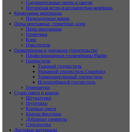
Соединительные ленты и скотчи
Негорючая ветро-влагозащитная мембрана
Кровельные материалы
Подкладочные ковры
Пены монтажные, герметики, клеи
Пены монтажные
Герметики
Клеи
Очистители
Геоматериалы и дорожное строительство
Профилированные геомембраны Planter
Геотекстиль
Тканный геотекстиль
Укрывной геотекстиль Спанбонд
Термоскрепленный геотекстиль
Иглопробивной геотекстиль
Георешетки
Сухие смеси и краски
Штукатурки
Грунтовки
Клеевые смеси
Краски фасадные
Доборные элементы
Стеклосетка
Листовые материалы