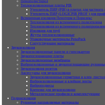
Пенополистирол
Теплоизоляционные плиты PIR
Утеплитель ПИР (PIR) в плитах для частного
Утеплитель ПИР (LOGICPIR PROF ) для проф
Вспененная изоляция Пенотерм и Порилекс
Теплоизоляция из вспененного полиэтилена
Теплоизоляция из вспененного полипропилен
Изоляция для труб
Жгуты теплоизоляционные
Упаковочные материалы PenoPack
Сопутствующие материалы
Звукоизоляция
Звукоизоляционные панели и гипсокартон
Звукопоглощающие плиты
Звукоизоляционные мембраны
Виброизоляционные и звукопоглощающие рулонны
Звукоизоляция розеток
Аксессуары для звукоизоляции
Звукоизоляционные герметики и клеи, писто
Виброизоляционные и клейкие ленты
Виброподвесы
Крепежи для звукоизоляции
Металлические профиля и комплектующие
Гидроизоляция
Рулонные направляемые материалы