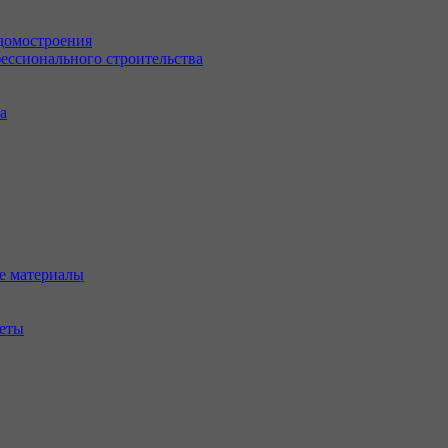
 домостроения
ессионального строительства
а
е материалы
леты