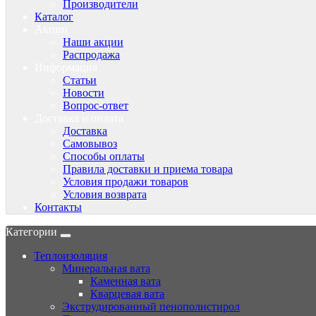
Производители
Каталог
Акции
Наши акции
Распродажа
Информация
Статьи
Новости
Вопрос-ответ
Доставка и оплата
Доставка
Самовывоз
Способы оплаты
Правила доставки и приема товара
Условия продажи товаров
Условия возврата
Контакты
Категории
Теплоизоляция
Минеральная вата
Каменная вата
Кварцевая вата
Экструдированный пенополистирол