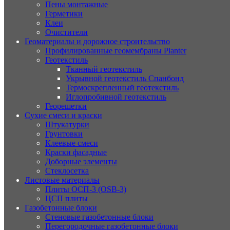
Пены монтажные
Герметики
Клеи
Очистители
Геоматериалы и дорожное строительство
Профилированные геомембраны Planter
Геотекстиль
Тканный геотекстиль
Укрывной геотекстиль Спанбонд
Термоскрепленный геотекстиль
Иглопробивной геотекстиль
Георешетки
Сухие смеси и краски
Штукатурки
Грунтовки
Клеевые смеси
Краски фасадные
Доборные элементы
Стеклосетка
Листовые материалы
Плиты ОСП-3 (OSB-3)
ЦСП плиты
Газобетонные блоки
Стеновые газобетонные блоки
Перегородочные газобетонные блоки