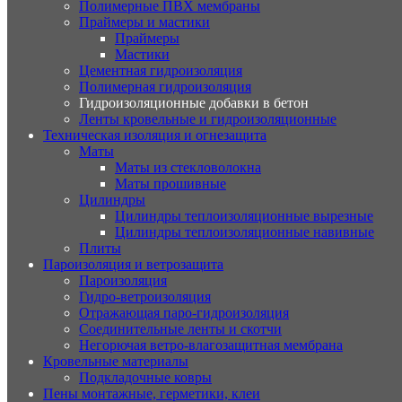
Полимерные ПВХ мембраны
Праймеры и мастики
Праймеры
Мастики
Цементная гидроизоляция
Полимерная гидроизоляция
Гидроизоляционные добавки в бетон
Ленты кровельные и гидроизоляционные
Техническая изоляция и огнезащита
Маты
Маты из стекловолокна
Маты прошивные
Цилиндры
Цилиндры теплоизоляционные вырезные
Цилиндры теплоизоляционные навивные
Плиты
Пароизоляция и ветрозащита
Пароизоляция
Гидро-ветроизоляция
Отражающая паро-гидроизоляция
Соединительные ленты и скотчи
Негорючая ветро-влагозащитная мембрана
Кровельные материалы
Подкладочные ковры
Пены монтажные, герметики, клеи