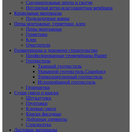
Соединительные ленты и скотчи
Негорючая ветро-влагозащитная мембрана
Кровельные материалы
Подкладочные ковры
Пены монтажные, герметики, клеи
Пены монтажные
Герметики
Клеи
Очистители
Геоматериалы и дорожное строительство
Профилированные геомембраны Planter
Геотекстиль
Тканный геотекстиль
Укрывной геотекстиль Спанбонд
Термоскрепленный геотекстиль
Иглопробивной геотекстиль
Георешетки
Сухие смеси и краски
Штукатурки
Грунтовки
Клеевые смеси
Краски фасадные
Доборные элементы
Стеклосетка
Листовые материалы