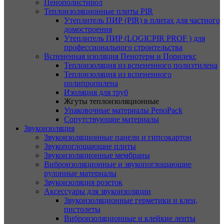
Пенополистирол
Теплоизоляционные плиты PIR
Утеплитель ПИР (PIR) в плитах для частного
домостроения
Утеплитель ПИР (LOGICPIR PROF ) для
профессионального строительства
Вспененная изоляция Пенотерм и Порилекс
Теплоизоляция из вспененного полиэтилена
Теплоизоляция из вспененного
полипропилена
Изоляция для труб
Жгуты теплоизоляционные
Упаковочные материалы PenoPack
Сопутствующие материалы
Звукоизоляция
Звукоизоляционные панели и гипсокартон
Звукопоглощающие плиты
Звукоизоляционные мембраны
Виброизоляционные и звукопоглощающие
рулонные материалы
Звукоизоляция розеток
Аксессуары для звукоизоляции
Звукоизоляционные герметики и клеи,
пистолеты
Виброизоляционные и клейкие ленты