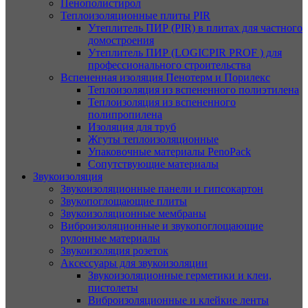
Пенополистирол
Теплоизоляционные плиты PIR
Утеплитель ПИР (PIR) в плитах для частного
домостроения
Утеплитель ПИР (LOGICPIR PROF ) для
профессионального строительства
Вспененная изоляция Пенотерм и Порилекс
Теплоизоляция из вспененного полиэтилена
Теплоизоляция из вспененного
полипропилена
Изоляция для труб
Жгуты теплоизоляционные
Упаковочные материалы PenoPack
Сопутствующие материалы
Звукоизоляция
Звукоизоляционные панели и гипсокартон
Звукопоглощающие плиты
Звукоизоляционные мембраны
Виброизоляционные и звукопоглощающие
рулонные материалы
Звукоизоляция розеток
Аксессуары для звукоизоляции
Звукоизоляционные герметики и клеи,
пистолеты
Виброизоляционные и клейкие ленты