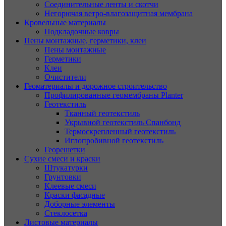
Соединительные ленты и скотчи
Негорючая ветро-влагозащитная мембрана
Кровельные материалы
Подкладочные ковры
Пены монтажные, герметики, клеи
Пены монтажные
Герметики
Клеи
Очистители
Геоматериалы и дорожное строительство
Профилированные геомембраны Planter
Геотекстиль
Тканный геотекстиль
Укрывной геотекстиль Спанбонд
Термоскрепленный геотекстиль
Иглопробивной геотекстиль
Георешетки
Сухие смеси и краски
Штукатурки
Грунтовки
Клеевые смеси
Краски фасадные
Доборные элементы
Стеклосетка
Листовые материалы